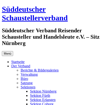
Zum
Süddeutscher
Inhalt
springen
Schaustellerverband
Süddeutscher Verband Reisender
Schausteller und Handelsleute e.V. – Sitz
Nürnberg
Menü
Startseite
Der Verband
Berichte & Bildergalerien
Verwaltung
Büro
Satzung
Sektionen
Sektion Nürnberg
Sektion Fürth
Sektion Erlangen
Sektion Coburg