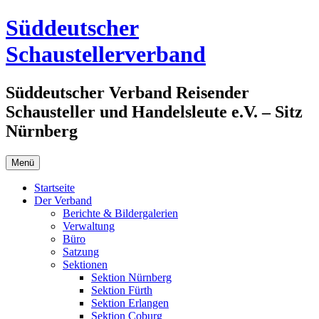
Zum
Süddeutscher
Inhalt
springen
Schaustellerverband
Süddeutscher Verband Reisender
Schausteller und Handelsleute e.V. – Sitz
Nürnberg
Menü
Startseite
Der Verband
Berichte & Bildergalerien
Verwaltung
Büro
Satzung
Sektionen
Sektion Nürnberg
Sektion Fürth
Sektion Erlangen
Sektion Coburg