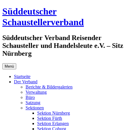
Zum
Süddeutscher
Inhalt
springen
Schaustellerverband
Süddeutscher Verband Reisender
Schausteller und Handelsleute e.V. – Sitz
Nürnberg
Menü
Startseite
Der Verband
Berichte & Bildergalerien
Verwaltung
Büro
Satzung
Sektionen
Sektion Nürnberg
Sektion Fürth
Sektion Erlangen
Sektion Coburg