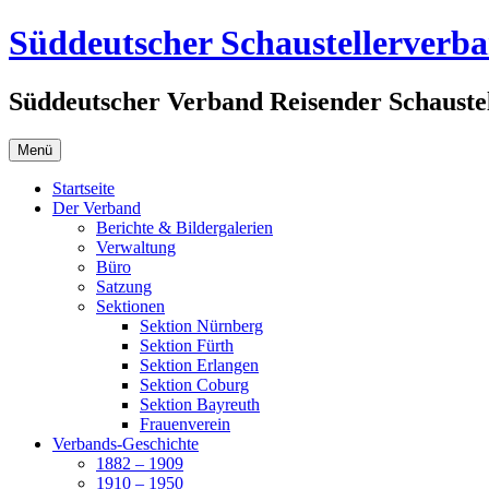
Zum
Süddeutscher Schaustellerverb
Inhalt
springen
Süddeutscher Verband Reisender Schaustel
Menü
Startseite
Der Verband
Berichte & Bildergalerien
Verwaltung
Büro
Satzung
Sektionen
Sektion Nürnberg
Sektion Fürth
Sektion Erlangen
Sektion Coburg
Sektion Bayreuth
Frauenverein
Verbands-Geschichte
1882 – 1909
1910 – 1950