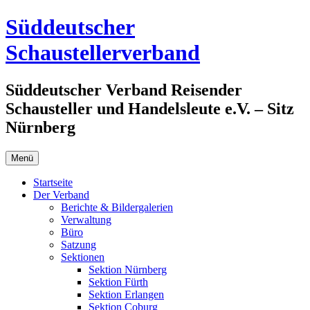
Zum
Süddeutscher
Inhalt
springen
Schaustellerverband
Süddeutscher Verband Reisender
Schausteller und Handelsleute e.V. – Sitz
Nürnberg
Menü
Startseite
Der Verband
Berichte & Bildergalerien
Verwaltung
Büro
Satzung
Sektionen
Sektion Nürnberg
Sektion Fürth
Sektion Erlangen
Sektion Coburg