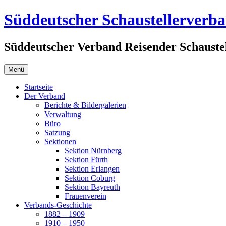
Zum
Süddeutscher Schaustellerverb
Inhalt
springen
Süddeutscher Verband Reisender Schaustel
Menü
Startseite
Der Verband
Berichte & Bildergalerien
Verwaltung
Büro
Satzung
Sektionen
Sektion Nürnberg
Sektion Fürth
Sektion Erlangen
Sektion Coburg
Sektion Bayreuth
Frauenverein
Verbands-Geschichte
1882 – 1909
1910 – 1950