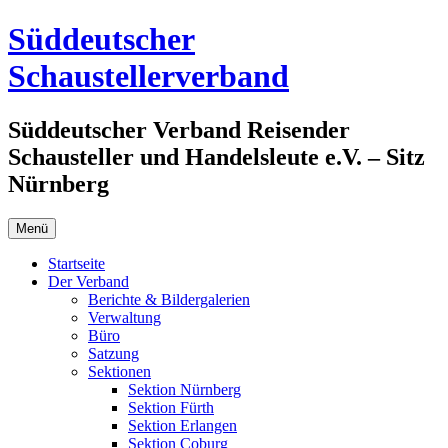
Zum
Süddeutscher
Inhalt
springen
Schaustellerverband
Süddeutscher Verband Reisender
Schausteller und Handelsleute e.V. – Sitz
Nürnberg
Menü
Startseite
Der Verband
Berichte & Bildergalerien
Verwaltung
Büro
Satzung
Sektionen
Sektion Nürnberg
Sektion Fürth
Sektion Erlangen
Sektion Coburg