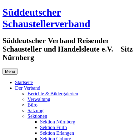
Zum
Süddeutscher
Inhalt
springen
Schaustellerverband
Süddeutscher Verband Reisender
Schausteller und Handelsleute e.V. – Sitz
Nürnberg
Menü
Startseite
Der Verband
Berichte & Bildergalerien
Verwaltung
Büro
Satzung
Sektionen
Sektion Nürnberg
Sektion Fürth
Sektion Erlangen
Sektion Coburg