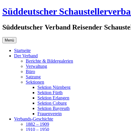
Zum
Süddeutscher Schaustellerverb
Inhalt
springen
Süddeutscher Verband Reisender Schaustel
Menü
Startseite
Der Verband
Berichte & Bildergalerien
Verwaltung
Büro
Satzung
Sektionen
Sektion Nürnberg
Sektion Fürth
Sektion Erlangen
Sektion Coburg
Sektion Bayreuth
Frauenverein
Verbands-Geschichte
1882 – 1909
1910 – 1950