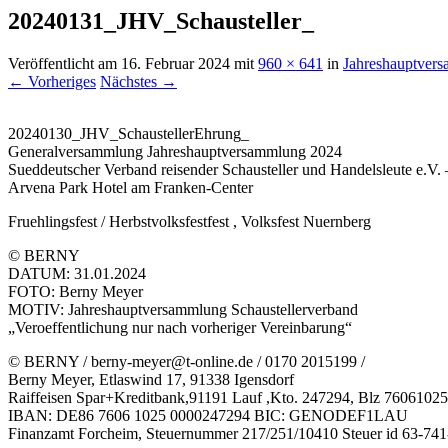
20240131_JHV_Schausteller_
Veröffentlicht am
16. Februar 2024
mit
960 × 641
in
Jahreshauptvers
← Vorheriges
Nächstes →
20240130_JHV_SchaustellerEhrung_
Generalversammlung Jahreshauptversammlung 2024
Sueddeutscher Verband reisender Schausteller und Handelsleute e.V. 
Arvena Park Hotel am Franken-Center
Fruehlingsfest / Herbstvolksfestfest , Volksfest Nuernberg
© BERNY
DATUM: 31.01.2024
FOTO: Berny Meyer
MOTIV: Jahreshauptversammlung Schaustellerverband
„Veroeffentlichung nur nach vorheriger Vereinbarung“
© BERNY / berny-meyer@t-online.de / 0170 2015199 /
Berny Meyer, Etlaswind 17, 91338 Igensdorf
Raiffeisen Spar+Kreditbank,91191 Lauf ,Kto. 247294, Blz 76061025
IBAN: DE86 7606 1025 0000247294 BIC: GENODEF1LAU
Finanzamt Forcheim, Steuernummer 217/251/10410 Steuer id 63-74