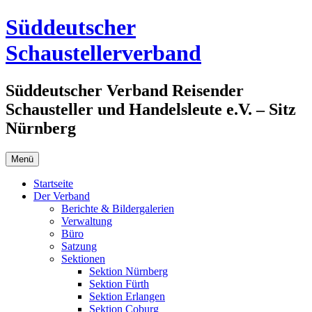
Zum
Süddeutscher
Inhalt
springen
Schaustellerverband
Süddeutscher Verband Reisender
Schausteller und Handelsleute e.V. – Sitz
Nürnberg
Menü
Startseite
Der Verband
Berichte & Bildergalerien
Verwaltung
Büro
Satzung
Sektionen
Sektion Nürnberg
Sektion Fürth
Sektion Erlangen
Sektion Coburg