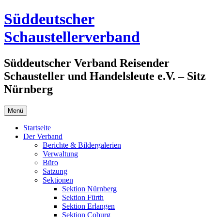
Zum
Süddeutscher
Inhalt
springen
Schaustellerverband
Süddeutscher Verband Reisender
Schausteller und Handelsleute e.V. – Sitz
Nürnberg
Menü
Startseite
Der Verband
Berichte & Bildergalerien
Verwaltung
Büro
Satzung
Sektionen
Sektion Nürnberg
Sektion Fürth
Sektion Erlangen
Sektion Coburg