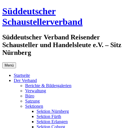
Zum
Süddeutscher
Inhalt
springen
Schaustellerverband
Süddeutscher Verband Reisender
Schausteller und Handelsleute e.V. – Sitz
Nürnberg
Menü
Startseite
Der Verband
Berichte & Bildergalerien
Verwaltung
Büro
Satzung
Sektionen
Sektion Nürnberg
Sektion Fürth
Sektion Erlangen
Sektion Coburg