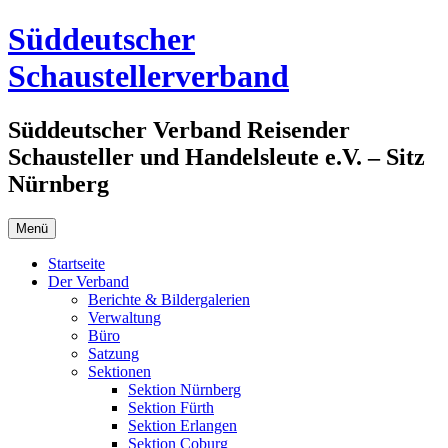
Zum
Süddeutscher
Inhalt
springen
Schaustellerverband
Süddeutscher Verband Reisender
Schausteller und Handelsleute e.V. – Sitz
Nürnberg
Menü
Startseite
Der Verband
Berichte & Bildergalerien
Verwaltung
Büro
Satzung
Sektionen
Sektion Nürnberg
Sektion Fürth
Sektion Erlangen
Sektion Coburg