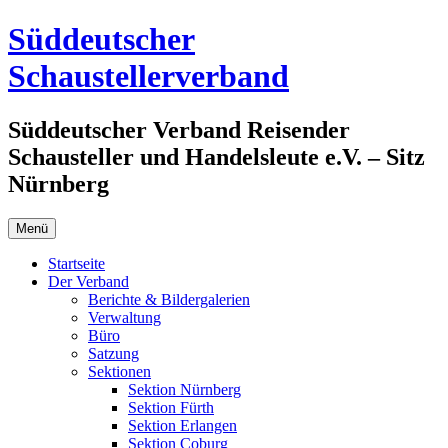
Zum
Süddeutscher
Inhalt
springen
Schaustellerverband
Süddeutscher Verband Reisender
Schausteller und Handelsleute e.V. – Sitz
Nürnberg
Menü
Startseite
Der Verband
Berichte & Bildergalerien
Verwaltung
Büro
Satzung
Sektionen
Sektion Nürnberg
Sektion Fürth
Sektion Erlangen
Sektion Coburg