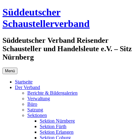
Zum
Süddeutscher
Inhalt
springen
Schaustellerverband
Süddeutscher Verband Reisender
Schausteller und Handelsleute e.V. – Sitz
Nürnberg
Menü
Startseite
Der Verband
Berichte & Bildergalerien
Verwaltung
Büro
Satzung
Sektionen
Sektion Nürnberg
Sektion Fürth
Sektion Erlangen
Sektion Coburg