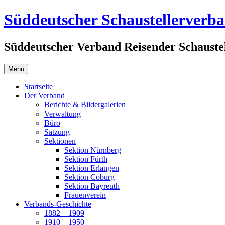
Zum
Süddeutscher Schaustellerverb
Inhalt
springen
Süddeutscher Verband Reisender Schaustel
Menü
Startseite
Der Verband
Berichte & Bildergalerien
Verwaltung
Büro
Satzung
Sektionen
Sektion Nürnberg
Sektion Fürth
Sektion Erlangen
Sektion Coburg
Sektion Bayreuth
Frauenverein
Verbands-Geschichte
1882 – 1909
1910 – 1950