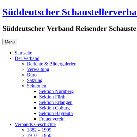
Zum
Süddeutscher Schaustellerverb
Inhalt
springen
Süddeutscher Verband Reisender Schaustel
Menü
Startseite
Der Verband
Berichte & Bildergalerien
Verwaltung
Büro
Satzung
Sektionen
Sektion Nürnberg
Sektion Fürth
Sektion Erlangen
Sektion Coburg
Sektion Bayreuth
Frauenverein
Verbands-Geschichte
1882 – 1909
1910 – 1950