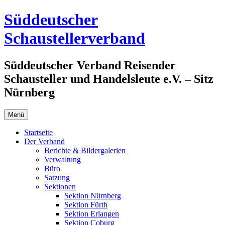
Zum
Süddeutscher
Inhalt
springen
Schaustellerverband
Süddeutscher Verband Reisender
Schausteller und Handelsleute e.V. – Sitz
Nürnberg
Menü
Startseite
Der Verband
Berichte & Bildergalerien
Verwaltung
Büro
Satzung
Sektionen
Sektion Nürnberg
Sektion Fürth
Sektion Erlangen
Sektion Coburg