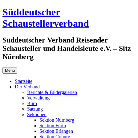
Zum
Süddeutscher
Inhalt
springen
Schaustellerverband
Süddeutscher Verband Reisender
Schausteller und Handelsleute e.V. – Sitz
Nürnberg
Menü
Startseite
Der Verband
Berichte & Bildergalerien
Verwaltung
Büro
Satzung
Sektionen
Sektion Nürnberg
Sektion Fürth
Sektion Erlangen
Sektion Coburg