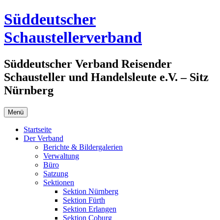
Zum
Süddeutscher
Inhalt
springen
Schaustellerverband
Süddeutscher Verband Reisender
Schausteller und Handelsleute e.V. – Sitz
Nürnberg
Menü
Startseite
Der Verband
Berichte & Bildergalerien
Verwaltung
Büro
Satzung
Sektionen
Sektion Nürnberg
Sektion Fürth
Sektion Erlangen
Sektion Coburg