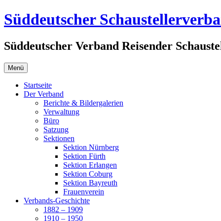
Zum
Süddeutscher Schaustellerverb
Inhalt
springen
Süddeutscher Verband Reisender Schaustel
Menü
Startseite
Der Verband
Berichte & Bildergalerien
Verwaltung
Büro
Satzung
Sektionen
Sektion Nürnberg
Sektion Fürth
Sektion Erlangen
Sektion Coburg
Sektion Bayreuth
Frauenverein
Verbands-Geschichte
1882 – 1909
1910 – 1950