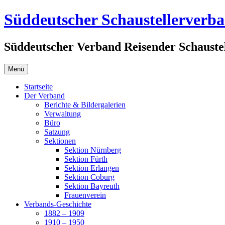
Zum
Süddeutscher Schaustellerverb
Inhalt
springen
Süddeutscher Verband Reisender Schaustel
Menü
Startseite
Der Verband
Berichte & Bildergalerien
Verwaltung
Büro
Satzung
Sektionen
Sektion Nürnberg
Sektion Fürth
Sektion Erlangen
Sektion Coburg
Sektion Bayreuth
Frauenverein
Verbands-Geschichte
1882 – 1909
1910 – 1950