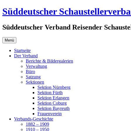
Zum
Süddeutscher Schaustellerverb
Inhalt
springen
Süddeutscher Verband Reisender Schaustel
Menü
Startseite
Der Verband
Berichte & Bildergalerien
Verwaltung
Büro
Satzung
Sektionen
Sektion Nürnberg
Sektion Fürth
Sektion Erlangen
Sektion Coburg
Sektion Bayreuth
Frauenverein
Verbands-Geschichte
1882 – 1909
1910 – 1950