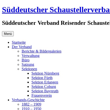
Zum
Süddeutscher Schaustellerverb
Inhalt
springen
Süddeutscher Verband Reisender Schaustel
Menü
Startseite
Der Verband
Berichte & Bildergalerien
Verwaltung
Büro
Satzung
Sektionen
Sektion Nürnberg
Sektion Fürth
Sektion Erlangen
Sektion Coburg
Sektion Bayreuth
Frauenverein
Verbands-Geschichte
1882 – 1909
1910 – 1950