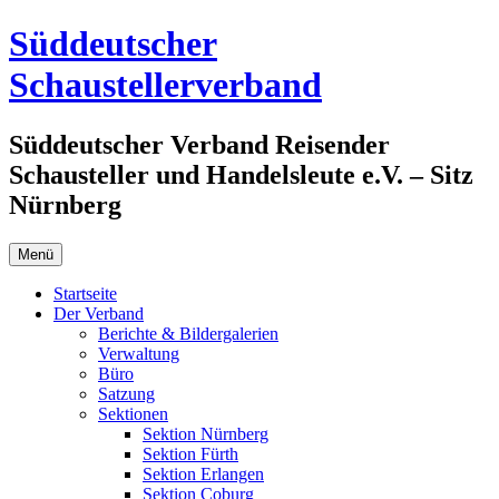
Zum
Süddeutscher
Inhalt
springen
Schaustellerverband
Süddeutscher Verband Reisender
Schausteller und Handelsleute e.V. – Sitz
Nürnberg
Menü
Startseite
Der Verband
Berichte & Bildergalerien
Verwaltung
Büro
Satzung
Sektionen
Sektion Nürnberg
Sektion Fürth
Sektion Erlangen
Sektion Coburg