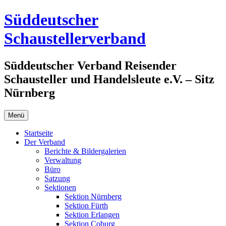
Zum
Süddeutscher
Inhalt
springen
Schaustellerverband
Süddeutscher Verband Reisender
Schausteller und Handelsleute e.V. – Sitz
Nürnberg
Menü
Startseite
Der Verband
Berichte & Bildergalerien
Verwaltung
Büro
Satzung
Sektionen
Sektion Nürnberg
Sektion Fürth
Sektion Erlangen
Sektion Coburg