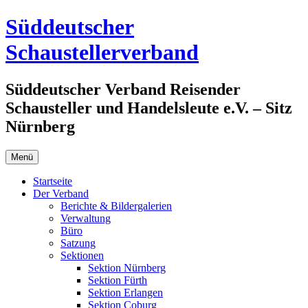
Zum
Süddeutscher
Inhalt
springen
Schaustellerverband
Süddeutscher Verband Reisender
Schausteller und Handelsleute e.V. – Sitz
Nürnberg
Menü
Startseite
Der Verband
Berichte & Bildergalerien
Verwaltung
Büro
Satzung
Sektionen
Sektion Nürnberg
Sektion Fürth
Sektion Erlangen
Sektion Coburg