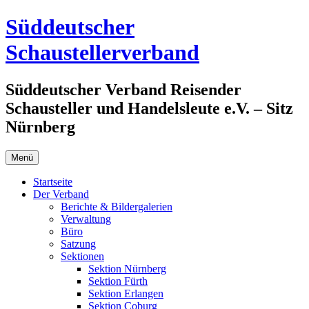
Zum
Süddeutscher
Inhalt
springen
Schaustellerverband
Süddeutscher Verband Reisender
Schausteller und Handelsleute e.V. – Sitz
Nürnberg
Menü
Startseite
Der Verband
Berichte & Bildergalerien
Verwaltung
Büro
Satzung
Sektionen
Sektion Nürnberg
Sektion Fürth
Sektion Erlangen
Sektion Coburg