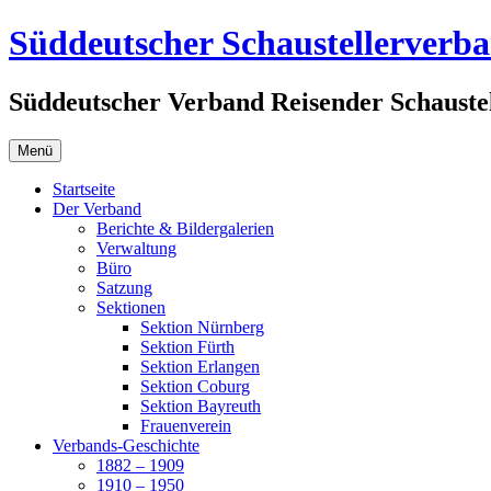
Zum
Süddeutscher Schaustellerverb
Inhalt
springen
Süddeutscher Verband Reisender Schaustel
Menü
Startseite
Der Verband
Berichte & Bildergalerien
Verwaltung
Büro
Satzung
Sektionen
Sektion Nürnberg
Sektion Fürth
Sektion Erlangen
Sektion Coburg
Sektion Bayreuth
Frauenverein
Verbands-Geschichte
1882 – 1909
1910 – 1950