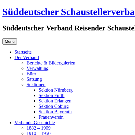
Zum
Süddeutscher Schaustellerverb
Inhalt
springen
Süddeutscher Verband Reisender Schaustel
Menü
Startseite
Der Verband
Berichte & Bildergalerien
Verwaltung
Büro
Satzung
Sektionen
Sektion Nürnberg
Sektion Fürth
Sektion Erlangen
Sektion Coburg
Sektion Bayreuth
Frauenverein
Verbands-Geschichte
1882 – 1909
1910 – 1950