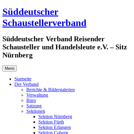
Zum
Süddeutscher
Inhalt
springen
Schaustellerverband
Süddeutscher Verband Reisender
Schausteller und Handelsleute e.V. – Sitz
Nürnberg
Menü
Startseite
Der Verband
Berichte & Bildergalerien
Verwaltung
Büro
Satzung
Sektionen
Sektion Nürnberg
Sektion Fürth
Sektion Erlangen
Sektion Coburg