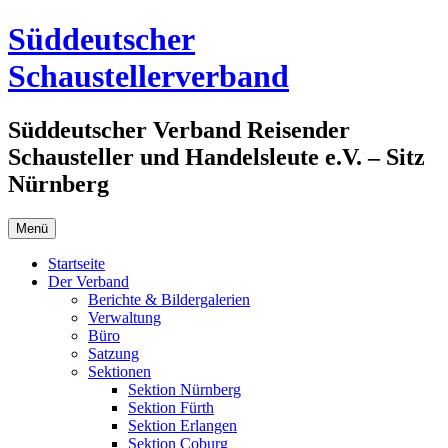
Zum
Süddeutscher
Inhalt
springen
Schaustellerverband
Süddeutscher Verband Reisender
Schausteller und Handelsleute e.V. – Sitz
Nürnberg
Menü
Startseite
Der Verband
Berichte & Bildergalerien
Verwaltung
Büro
Satzung
Sektionen
Sektion Nürnberg
Sektion Fürth
Sektion Erlangen
Sektion Coburg