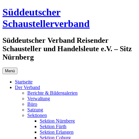
Zum
Süddeutscher
Inhalt
springen
Schaustellerverband
Süddeutscher Verband Reisender
Schausteller und Handelsleute e.V. – Sitz
Nürnberg
Menü
Startseite
Der Verband
Berichte & Bildergalerien
Verwaltung
Büro
Satzung
Sektionen
Sektion Nürnberg
Sektion Fürth
Sektion Erlangen
Sektion Coburg