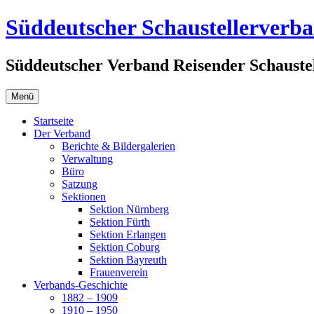
Zum
Süddeutscher Schaustellerverb
Inhalt
springen
Süddeutscher Verband Reisender Schaustel
Menü
Startseite
Der Verband
Berichte & Bildergalerien
Verwaltung
Büro
Satzung
Sektionen
Sektion Nürnberg
Sektion Fürth
Sektion Erlangen
Sektion Coburg
Sektion Bayreuth
Frauenverein
Verbands-Geschichte
1882 – 1909
1910 – 1950