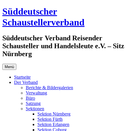
Zum
Süddeutscher
Inhalt
springen
Schaustellerverband
Süddeutscher Verband Reisender
Schausteller und Handelsleute e.V. – Sitz
Nürnberg
Menü
Startseite
Der Verband
Berichte & Bildergalerien
Verwaltung
Büro
Satzung
Sektionen
Sektion Nürnberg
Sektion Fürth
Sektion Erlangen
Sektion Coburg