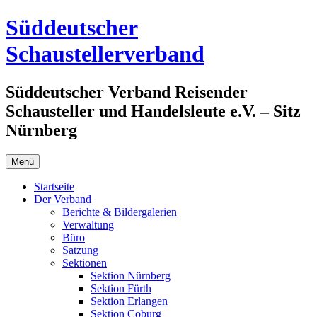
Zum
Süddeutscher
Inhalt
springen
Schaustellerverband
Süddeutscher Verband Reisender
Schausteller und Handelsleute e.V. – Sitz
Nürnberg
Menü
Startseite
Der Verband
Berichte & Bildergalerien
Verwaltung
Büro
Satzung
Sektionen
Sektion Nürnberg
Sektion Fürth
Sektion Erlangen
Sektion Coburg